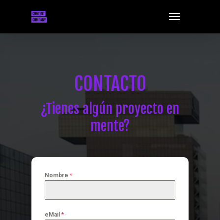
Skip
Menu
to
main
content
CONTACTO
¿Tienes algún proyecto en
mente?
Nombre
*
eMail
*