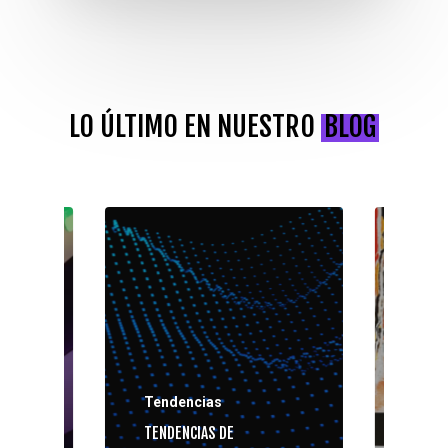
LO ÚLTIMO EN NUESTRO
BLOG
Tend
Tendencias
Tran
Digit
TENDENCIAS DE