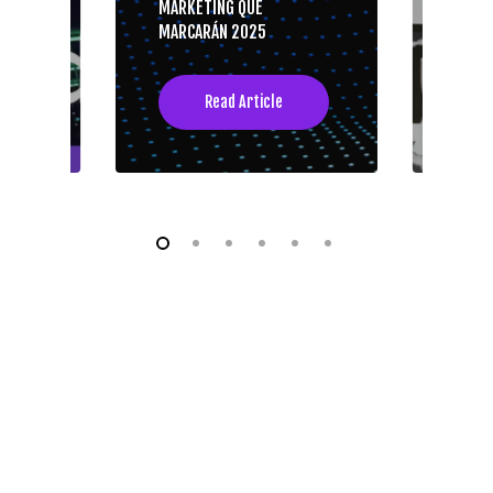
MARKETING QUE
TEND
DONA
MARCARÁN 2025
PARA
Read Article