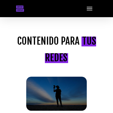
Skip
Menu
to
main
content
CONTENIDO PARA
TUS
REDES